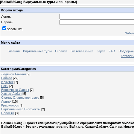
[
Baikal360.org Виртуальные туры и панорамы
]
Форма входа
Логин:
Пароль:
запомнить
Забыл
Меню сайта
Главная
Виртуальные туры
О сайте
Гостевая книга
Карта
FAQ
Поддержк
Каталог 
Категории/Categories
Ледяной Байкал
[9]
Байкал
[27]
Иркутск
[7]
Реки
[2]
Восточные Саяны
[7]
Хамар-Дабан
[5]
Скалы. Олхинское плато
[5]
Аршан
[15]
Красноярск
[1]
Виртуальные 3D объекты
[2]
Новости
[3]
Baikal360.org - Проект специализирующийся на сферических панорамах высоко
Baikal360.org - Это виртуальные туры по Байкалу, Хамар-Дабану, Саянам, Ирк