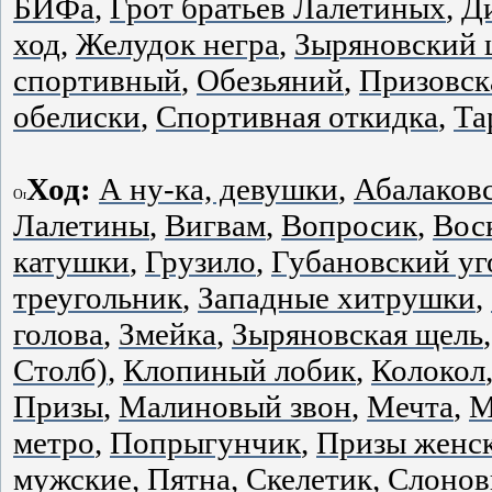
БИФа
,
Грот братьев Лалетиных
,
Д
ход
,
Желудок негра
,
Зыряновский 
спортивный
,
Обезьяний
,
Призовск
обелиски
,
Спортивная откидка
,
Та
Ход:
А ну-ка, девушки
,
Абалаков
Лалетины
,
Вигвам
,
Вопросик
,
Вос
катушки
,
Грузило
,
Губановский уг
треугольник
,
Западные хитрушки
,
голова
,
Змейка
,
Зыряновская щель
Столб)
,
Клопиный лобик
,
Колокол
Призы
,
Малиновый звон
,
Мечта
,
М
метро
,
Попрыгунчик
,
Призы женс
мужские
,
Пятна
,
Скелетик
,
Слоно