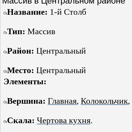
Массив в Центральном районе
Название:
1-й Столб
Тип:
Массив
Район:
Центральный
Место:
Центральный
Элементы:
Вершина:
Главная
,
Колокольчик
,
Скала:
Чертова кухня
.