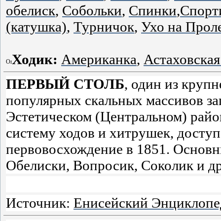
обелиск
,
Собольки
,
Спинки
,
Спорт
(катушка)
,
Турничок
,
Ухо на Прол
Ходик:
Американка
,
Астаховская
ПЕРВЫЙ СТОЛБ
, один из крупн
популярных скальных массивов за
Эстетическом (Центральном) райо
систему ходов и хитрушек, досту
первовосхождение в 1851. Основн
Обелиски, Вопросик, Соколик и др
Источник:
Енисейский Энциклопед