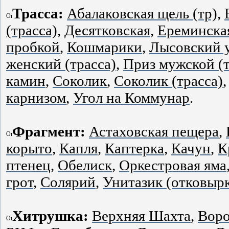
Трасса:
Абалаковская щель (тр)
,
(трасса)
,
Десятковская
,
Ереминска
пробкой
,
Кошмарики
,
Лысовский 
женский (трасса)
,
Приз мужской (т
камин
,
Соколик
,
Соколик (трасса)
карнизом
,
Угол на Коммунар
.
Фрагмент:
Астаховская пещера
,
корыто
,
Капля
,
Каптерка
,
Качун
,
К
птенец
,
Обелиск
,
Оркестровая яма
грот
,
Солярий
,
Унитазик (отковыр
Хитрушка:
Верхняя Шахта
,
Воро