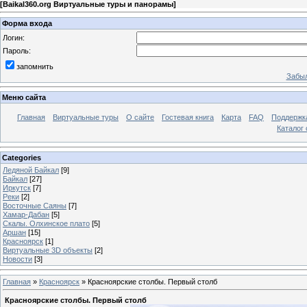
[
Baikal360.org Виртуальные туры и панорамы
]
Форма входа
Логин:
Пароль:
запомнить
Забыл
Меню сайта
Главная
Виртуальные туры
О сайте
Гостевая книга
Карта
FAQ
Поддержк
Каталог 
Categories
Ледяной Байкал
[9]
Байкал
[27]
Иркутск
[7]
Реки
[2]
Восточные Саяны
[7]
Хамар-Дабан
[5]
Скалы. Олхинское плато
[5]
Аршан
[15]
Красноярск
[1]
Виртуальные 3D объекты
[2]
Новости
[3]
Главная
»
Красноярск
» Красноярские столбы. Первый столб
Красноярские столбы. Первый столб