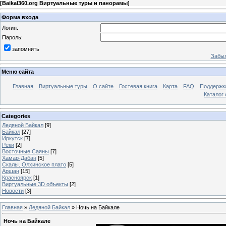
[
Baikal360.org Виртуальные туры и панорамы
]
Форма входа
Логин:
Пароль:
запомнить
Забыл
Меню сайта
Главная
Виртуальные туры
О сайте
Гостевая книга
Карта
FAQ
Поддержк
Каталог 
Categories
Ледяной Байкал
[9]
Байкал
[27]
Иркутск
[7]
Реки
[2]
Восточные Саяны
[7]
Хамар-Дабан
[5]
Скалы. Олхинское плато
[5]
Аршан
[15]
Красноярск
[1]
Виртуальные 3D объекты
[2]
Новости
[3]
Главная
»
Ледяной Байкал
» Ночь на Байкале
Ночь на Байкале