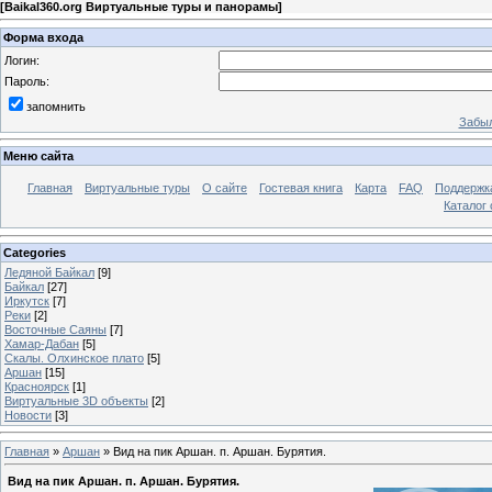
[
Baikal360.org Виртуальные туры и панорамы
]
Форма входа
Логин:
Пароль:
запомнить
Забыл
Меню сайта
Главная
Виртуальные туры
О сайте
Гостевая книга
Карта
FAQ
Поддержк
Каталог 
Categories
Ледяной Байкал
[9]
Байкал
[27]
Иркутск
[7]
Реки
[2]
Восточные Саяны
[7]
Хамар-Дабан
[5]
Скалы. Олхинское плато
[5]
Аршан
[15]
Красноярск
[1]
Виртуальные 3D объекты
[2]
Новости
[3]
Главная
»
Аршан
» Вид на пик Аршан. п. Аршан. Бурятия.
Вид на пик Аршан. п. Аршан. Бурятия.