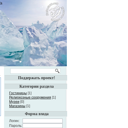
ть
Поддержать проект!
Категории раздела
Гостиницы
[1]
Религиозные сооружения
[1]
Музеи
[0]
Магазины
[1]
Форма входа
Логин:
Пароль: