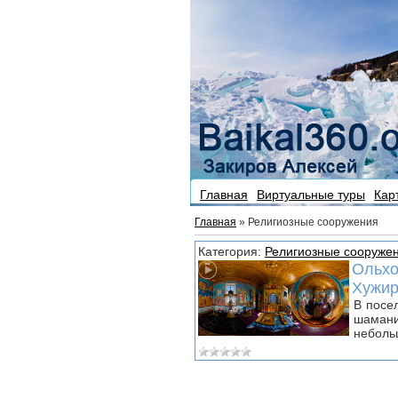
Главная
Виртуальные туры
Кар
Главная
»
Религиозные сооружения
Категория:
Религиозные сооруже
Ольхо
Хужи
В посе
шамани
неболь