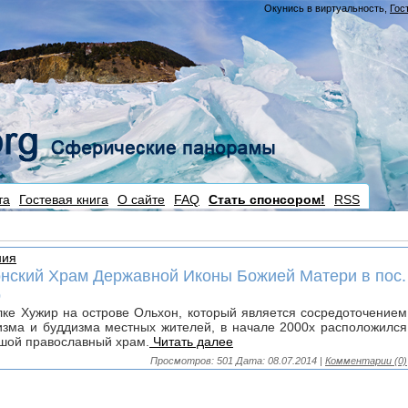
Окунись в виртуальность
,
Гос
та
Гостевая книга
О сайте
FAQ
Стать спонсором!
RSS
ния
нский Храм Державной Иконы Божией Матери в пос.
р
лке Хужир на острове Ольхон, который является сосредоточением
зма и буддизма местных жителей, в начале 2000х расположился
шой православный храм.
Читать далее
Просмотров: 501
Дата:
08.07.2014
|
Комментарии (0)